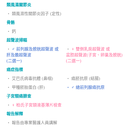
類風濕關節炎
‧ 類風濕性關節炎因子 (定性)
骨骼
‧ 鈣
超聲波掃瞄
‧
♂ 前列腺及膀胱超聲波 或
‧
♀ 雙側乳房超聲波 或
肝及膽超聲波
盆腔超聲波(子宮、卵巢及膀胱)
(二選一)
(二選一)
癌症指標
‧ 艾巴氏病毒抗體 (鼻咽)
‧ 癌胚抗原 (結腸)
‧ 甲種胚胎蛋白 (肝)
‧ ♂ 總前列腺癌抗原
子宮頸癌篩查
‧
♀ 柏氏子宮頸液基薄片檢查
報告解釋
‧ 報告由專業醫護人員講解